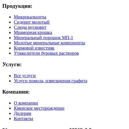
Продукция:
Микрокальциты
Сидерит молотый
Слюда мусковит
Мраморная крошка
Минеральный порошок МП-1
Молотые минеральные компоненты
Кормовой известняк
Утяжелители буровых растворов
Услуги:
Все услуги
Услуги помола, измельчения графита
Компания:
О компании
Кменское месторождение
Дилерам
Контакты