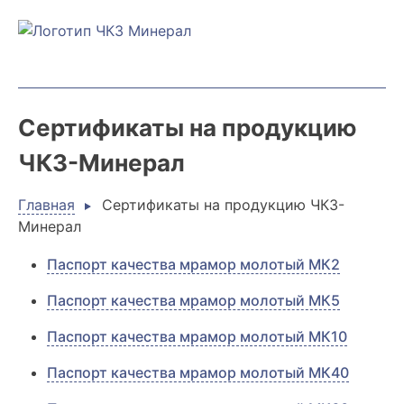
Skip
to
content
Сертификаты на продукцию
ЧКЗ-Минерал
Главная
Сертификаты на продукцию ЧКЗ-
Минерал
Паспорт качества мрамор молотый МК2
Паспорт качества мрамор молотый МК5
Паспорт качества мрамор молотый МК10
Паспорт качества мрамор молотый МК40